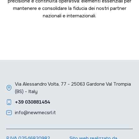
precisione e continuità operativa: elementi essenziali per
mantenere e consolidare la fiducia dei nostri partner
nazionali e internazionali.
Via Alessandro Volta, 77 - 25063 Gardone Val Trompia
(BS) - Italy
+39 030881454
info@newmecsrl.it
P.IVA 02546820982
Sito web realizzato da